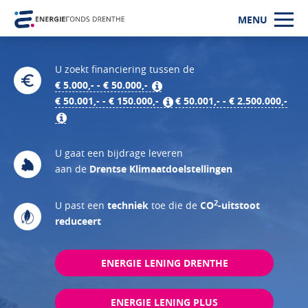
MENU
U zoekt financiering tussen de
€ 5.000,- - € 50.000,-
€ 50.001,- - € 150.000,-
€ 50.001,- - € 2.500.000,-
U gaat een bijdrage leveren
aan de
Drentse Klimaatdoelstellingen
2
U past een
techniek
toe die de
CO
-uitstoot
reduceert
ENERGIE LENING DRENTHE
ENERGIE LENING PLUS